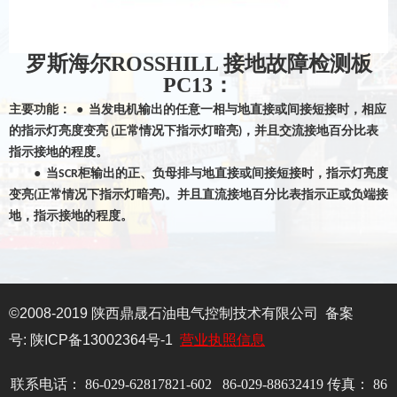
罗斯海尔ROSSHILL 接地故障检测板
PC13：
主要功能：
●
当发电机输出的任意一相与地直接或间接短接时，相应
的指示灯亮度变亮
正常情况下指示灯暗亮
，并且交流接地百分比表
(
)
指示接地的程度。
●
当
柜输出的正、负母排与地直接或间接短接时，指示灯亮度
SCR
变亮
正常情况下指示灯暗亮
。并且直流接地百分比表指示正或负端接
(
)
地，指示接地的程度。
©2008-2019 陕西鼎晟石油电气控制技术有限公司
备案
号:
陕
ICP
备
13002364
号-1
营业执照信息
联系电话：
86-029-62817821-602 86-029-88632419
传真：
86